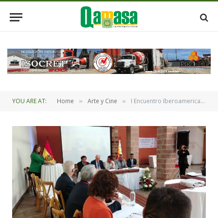
YOU ARE AT:
Home
Arte y Cine
I Encuentro Iberoamericano de Programas Nacionales de Escuelas Taller en Sucre
»
»