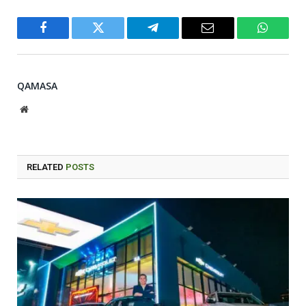
Facebook
Twitter
Telegram
Email
WhatsA
QAMASA
Website
RELATED
POSTS