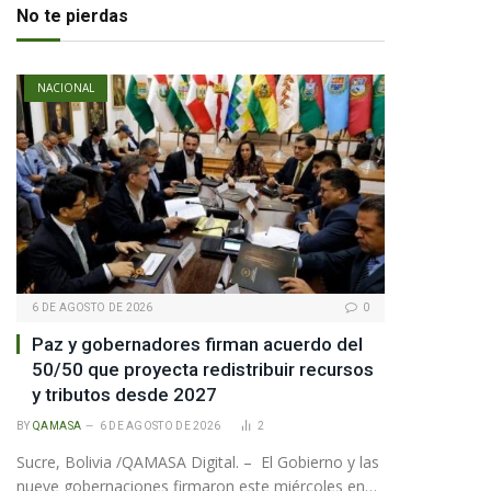
No te pierdas
NACIONAL
6 DE AGOSTO DE 2026
0
Paz y gobernadores firman acuerdo del
50/50 que proyecta redistribuir recursos
y tributos desde 2027
pp
BY
QAMASA
6 DE AGOSTO DE 2026
2
Sucre, Bolivia /QAMASA Digital. – El Gobierno y las
te
nueve gobernaciones firmaron este miércoles en…