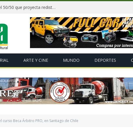
Paz y gobernadores firman acuerdo del 50/50 que proyecta redistribuir recursos y tributos desde 2027
RIAL
ARTE Y CINE
MUNDO
DEPORTES
l curso Beca Árbitro PRO, en Santiago de Chile