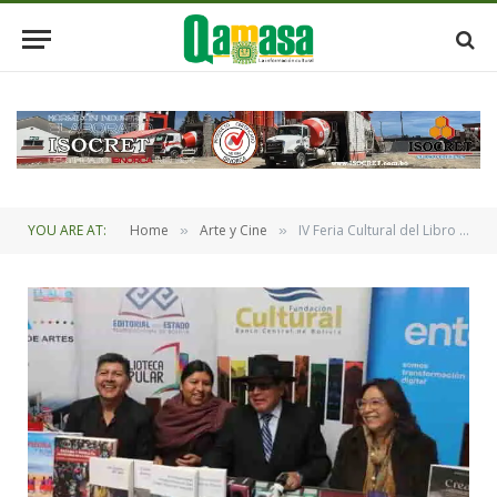
YOU ARE AT:
Home
Arte y Cine
IV Feria Cultural del Libro de El Alto del 24 al 26 de abril en la zona Los Andes
»
»