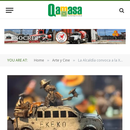
YOU ARE AT:
Home
Arte y Cine
La Alcaldía convoca a la XI muestra Alasita de Mil Colores 2026
»
»