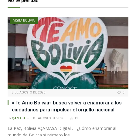
No te pierdas
VISITA BOLIVIA
8 DE AGOSTO DE 2026
0
«Te Amo Bolivia» busca volver a enamorar a los
ciudadanos para impulsar el orgullo nacional
BY
QAMASA
8 DE AGOSTO DE 2026
11
La Paz, Bolivia /QAMASA Digital .- ¿Cómo enamorar al
mundo de Bolivia si primero los…