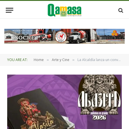
YOU ARE AT:
Home
Arte y Cine
La Alcaldía lanza un conversatorio sobre los rituales de la Alasita
»
»