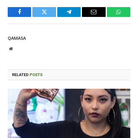
Facebook
Twitter
Telegram
Email
WhatsA
QAMASA
Website
RELATED
POSTS