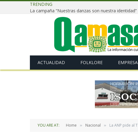
TRENDING
ACTUALIDAD
FOLKLORE
EMPRESA
YOU ARE AT:
Home
Nacional
La ANP pide al 
»
»