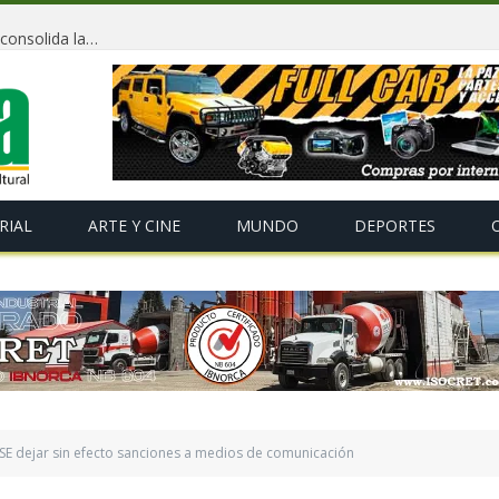
La campaña “Nuestras danzas son nuestra identidad” consolida la defensa del Gran Poder frente al plagio internacional
RIAL
ARTE Y CINE
MUNDO
DEPORTES
TSE dejar sin efecto sanciones a medios de comunicación