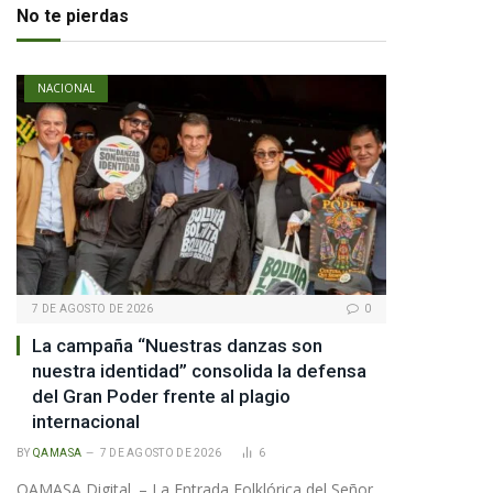
No te pierdas
NACIONAL
7 DE AGOSTO DE 2026
0
La campaña “Nuestras danzas son
nuestra identidad” consolida la defensa
del Gran Poder frente al plagio
internacional
BY
QAMASA
7 DE AGOSTO DE 2026
6
QAMASA Digital. – La Entrada Folklórica del Señor