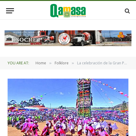
YOU ARE AT:
Home
Folklore
La celebración de la Gran Pukara de Tarabuco contará con.la presencia del presidente Luis Arce
»
»