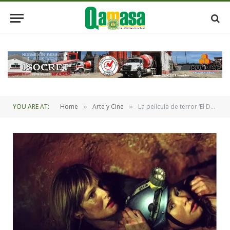
YOU ARE AT:
Home
Arte y Cine
La película de terror ‘El Descenso’ llegan al cine este 1 de enero
»
»