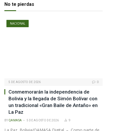
No te pierdas
NACIONAL
pp
5 DE AGOSTO DE 2026
0
Conmemorarán la independencia de
te
Bolivia y la llegada de Simón Bolívar con
un tradicional «Gran Baile de Antaño» en
La Paz
BY
QAMASA
5 DE AGOSTO DE 2026
9
La Paz, Bolivia/QAMASA Digital. – Como parte de