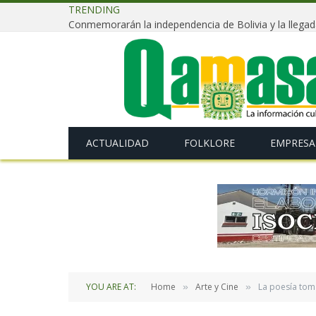
TRENDING
ACTUALIDAD
FOLKLORE
EMPRESA
YOU ARE AT:
Home
Arte y Cine
La poesía toma
»
»