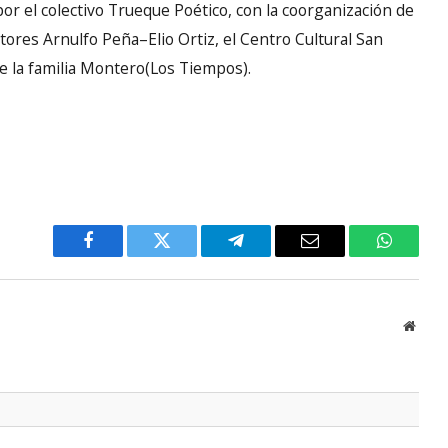
 por el colectivo Trueque Poético, con la coorganización de
itores Arnulfo Peña–Elio Ortiz, el Centro Cultural San
 de la familia Montero(Los Tiempos).
Facebook
Twitter
Telegram
Email
WhatsA
Websi