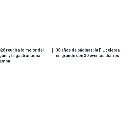
026 reunirá lo mejor del
30 años de páginas: la FIL celebra
ngani y la gastronomía
en grande con 30 eventos diarios
bamba