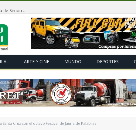
Conmemorarán la independencia de Bolivia y la llegada de Simón Bolívar con un tradicional «Gran Baile de Antaño» en La Paz
RIAL
ARTE Y CINE
MUNDO
DEPORTES
 Santa Cruz con el octavo Festival de Jauría de Palabras