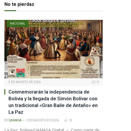
No te pierdas
pp
NACIONAL
te
5 DE AGOSTO DE 2026
0
Conmemorarán la independencia de
Bolivia y la llegada de Simón Bolívar con
un tradicional «Gran Baile de Antaño» en
La Paz
BY
QAMASA
5 DE AGOSTO DE 2026
13
La Paz, Bolivia/QAMASA Digital. – Como parte de