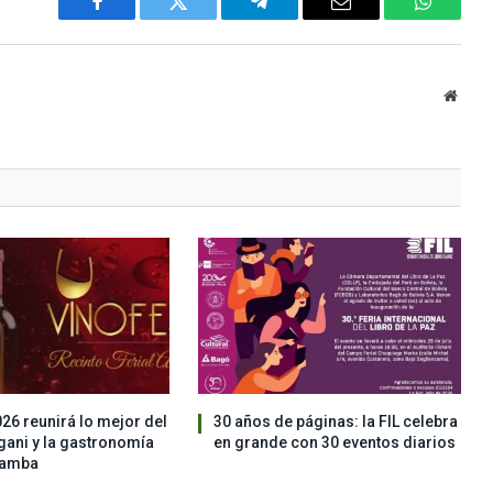
Facebook
Twitter
Telegram
Email
WhatsA
Websi
026 reunirá lo mejor del
30 años de páginas: la FIL celebra
ngani y la gastronomía
en grande con 30 eventos diarios
bamba