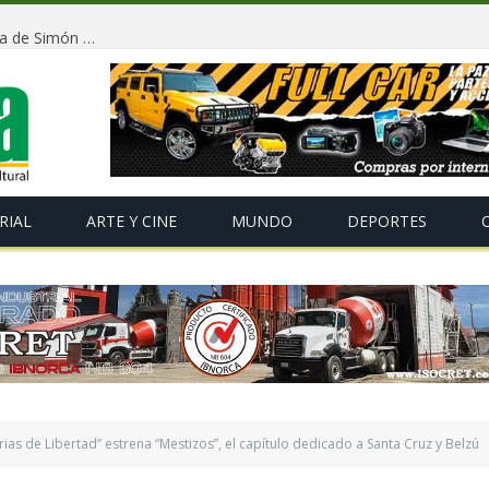
Conmemorarán la independencia de Bolivia y la llegada de Simón Bolívar con un tradicional «Gran Baile de Antaño» en La Paz
RIAL
ARTE Y CINE
MUNDO
DEPORTES
orias de Libertad” estrena “Mestizos”, el capítulo dedicado a Santa Cruz y Belzú