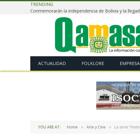
TRENDING
ACTUALIDAD
FOLKLORE
EMPRESA
YOU ARE AT:
Home
Arte y Cine
La serie “Hist
»
»