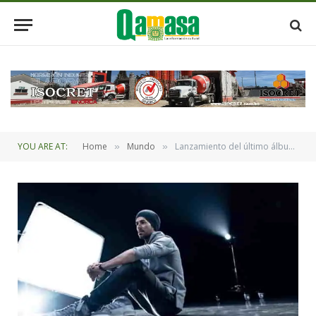
YOU ARE AT:
Home
Mundo
Lanzamiento del último álbum de estudio Final (Vol. 2) de Enrique Iglesias
»
»