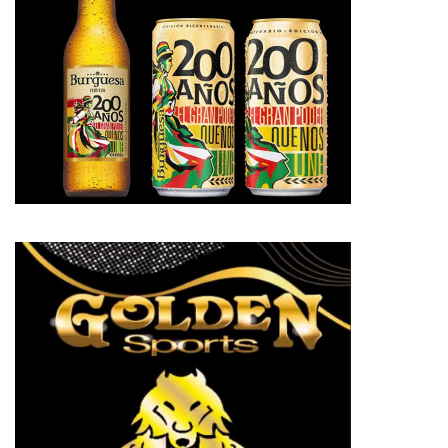
pp
te