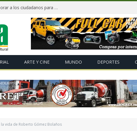
«Te Amo Bolivia» busca volver a enamorar a los ciudadanos para impulsar el orgullo nacional
RIAL
ARTE Y CINE
MUNDO
DEPORTES
g la vida de Roberto Gómez Bolaños