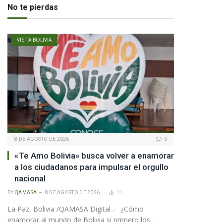
No te pierdas
VISITA BOLIVIA
8 DE AGOSTO DE 2026
0
«Te Amo Bolivia» busca volver a enamorar
a los ciudadanos para impulsar el orgullo
nacional
BY
QAMASA
8 DE AGOSTO DE 2026
11
La Paz, Bolivia /QAMASA Digital .- ¿Cómo
enamorar al mundo de Bolivia si primero los…