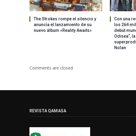
The Strokes rompe el silencio y
Con una re
anuncia el lanzamiento de su
los 264 mi
nuevo álbum «Reality Awaits»
debut mundi
Odisea”, l
superprod
Nolan
Comments are closed.
REVISTA QAMASA