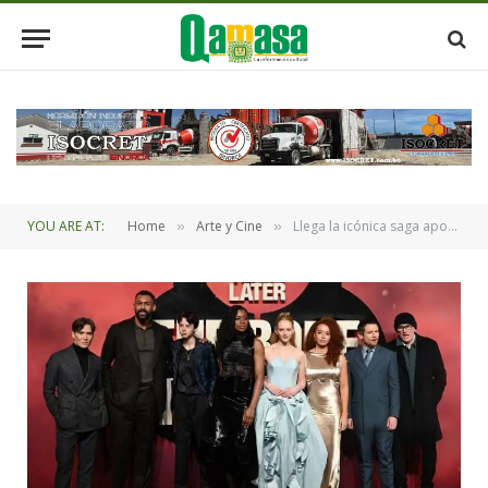
YOU ARE AT:
Home
Arte y Cine
Llega la icónica saga apocalíptica en “Exterminio: El Templo de Huesos”
»
»