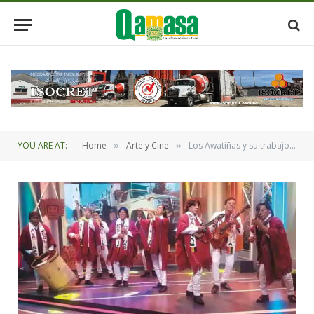
YOU ARE AT:
Home
Arte y Cine
Los Awatiñas y su trabajo social con Bolivia
»
»