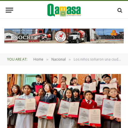
YOU ARE AT:
Home
Nacional
Los niños soñaron una ciudad más verde y su visión floreció con la aprobación de la ley de reforestación para La Paz
»
»