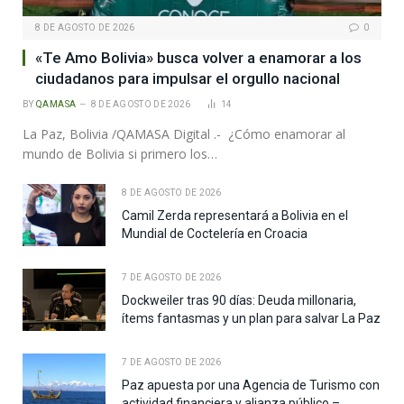
8 DE AGOSTO DE 2026
0
«Te Amo Bolivia» busca volver a enamorar a los
ciudadanos para impulsar el orgullo nacional
BY
QAMASA
8 DE AGOSTO DE 2026
14
La Paz, Bolivia /QAMASA Digital .- ¿Cómo enamorar al
mundo de Bolivia si primero los…
8 DE AGOSTO DE 2026
Camil Zerda representará a Bolivia en el
Mundial de Coctelería en Croacia
7 DE AGOSTO DE 2026
Dockweiler tras 90 días: Deuda millonaria,
ítems fantasmas y un plan para salvar La Paz
7 DE AGOSTO DE 2026
Paz apuesta por una Agencia de Turismo con
actividad financiera y alianza público –