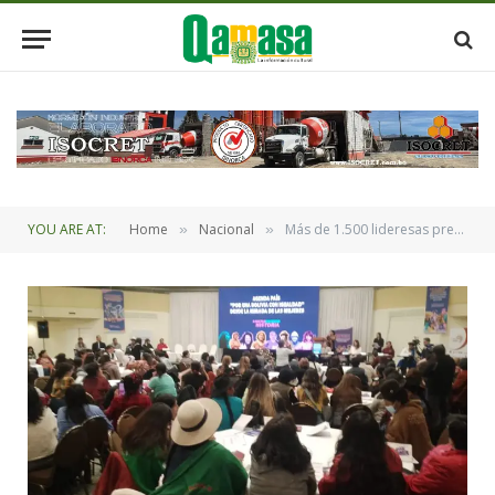
YOU ARE AT:
Home
Nacional
Más de 1.500 lideresas presentan la agenda “Por una Bolivia con igualdad”
»
»