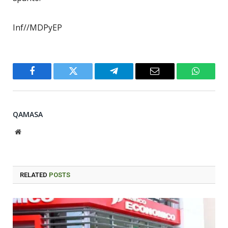
Inf//MDPyEP
Facebook
Twitter
Telegram
Email
WhatsA
QAMASA
Website
RELATED
POSTS