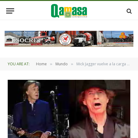
YOU ARE AT:
Home
Mundo
Mick Jagger vuelve a la carga contra Paul McCartney: “The Beatles eran solo una banda de covers de blues”
»
»