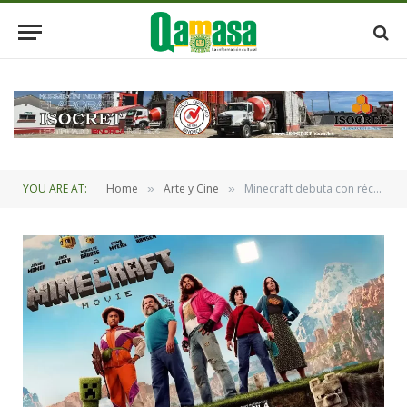
YOU ARE AT:
Home
Arte y Cine
Minecraft debuta con récord de taquilla
»
»