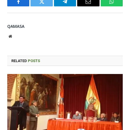
Facebook
Twitter
Telegram
Email
WhatsA
QAMASA
Website
RELATED
POSTS