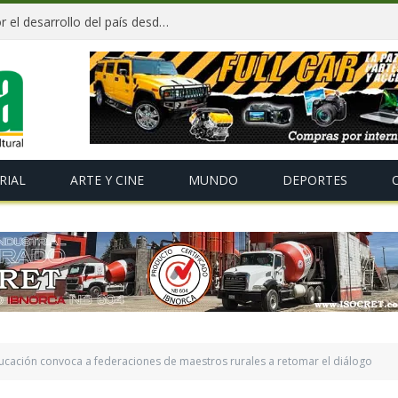
César Dockweiler pide compromiso por el desarrollo del país desde Sucre
RIAL
ARTE Y CINE
MUNDO
DEPORTES
ducación convoca a federaciones de maestros rurales a retomar el diálogo