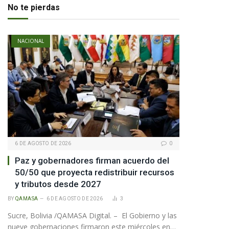
No te pierdas
NACIONAL
6 DE AGOSTO DE 2026
0
Paz y gobernadores firman acuerdo del
50/50 que proyecta redistribuir recursos
y tributos desde 2027
BY
QAMASA
6 DE AGOSTO DE 2026
3
Sucre, Bolivia /QAMASA Digital. – El Gobierno y las
nueve gobernaciones firmaron este miércoles en…