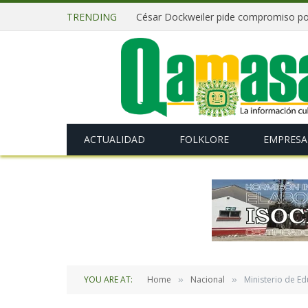
TRENDING
ACTUALIDAD
FOLKLORE
EMPRESA
YOU ARE AT:
Home
Nacional
Ministerio de E
»
»