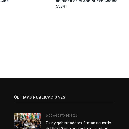
 Alba
altiplano en el Año Nuevo Andino
5534
ÚLTIMAS PUBLICACIONES
6 DE AGOSTO DE 2026
Paz y gobernadores firman acuerdo
del 50/50 que proyecta redistribuir