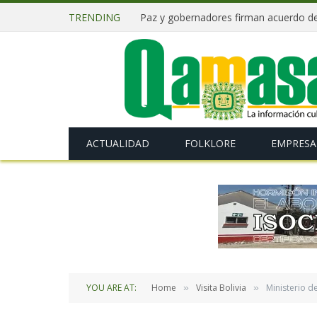
TRENDING
ACTUALIDAD
FOLKLORE
EMPRESA
YOU ARE AT:
Home
Visita Bolivia
Ministerio d
»
»