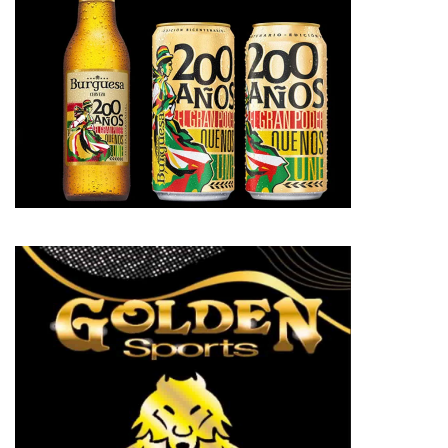
pp
te