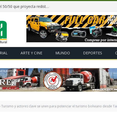
Paz y gobernadores firman acuerdo del 50/50 que proyecta redistribuir recursos y tributos desde 2027
RIAL
ARTE Y CINE
MUNDO
DEPORTES
e Turismo y actores clave se unen para potenciar el turismo boliviano desde Tar