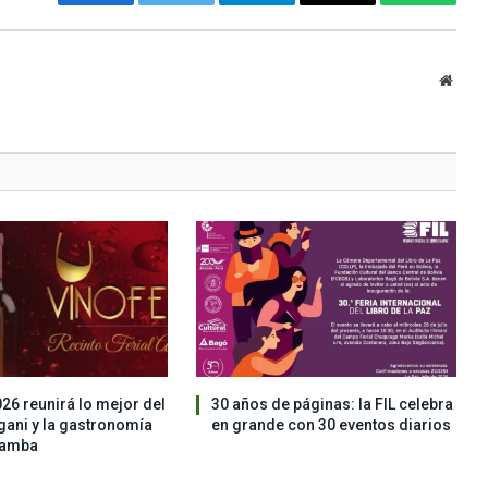
Facebook
Twitter
Telegram
Email
WhatsA
Websi
026 reunirá lo mejor del
30 años de páginas: la FIL celebra
ngani y la gastronomía
en grande con 30 eventos diarios
bamba