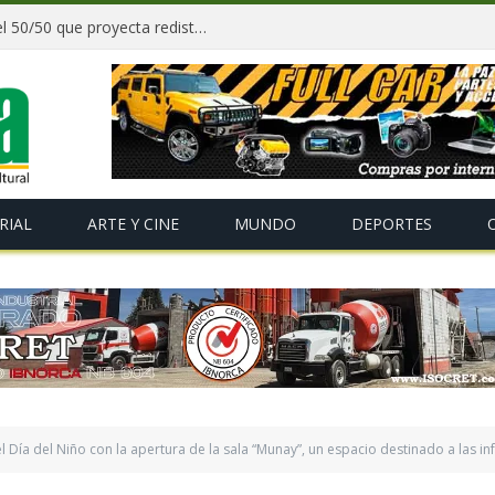
Paz y gobernadores firman acuerdo del 50/50 que proyecta redistribuir recursos y tributos desde 2027
RIAL
ARTE Y CINE
MUNDO
DEPORTES
 Día del Niño con la apertura de la sala “Munay”, un espacio destinado a las in