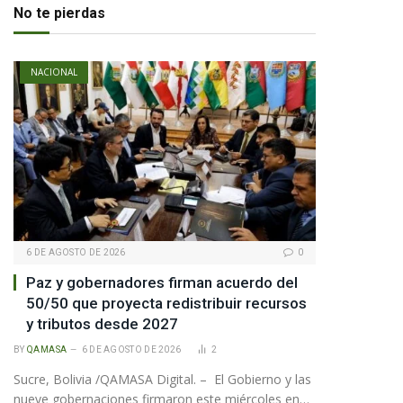
No te pierdas
NACIONAL
6 DE AGOSTO DE 2026
0
Paz y gobernadores firman acuerdo del
50/50 que proyecta redistribuir recursos
y tributos desde 2027
BY
QAMASA
6 DE AGOSTO DE 2026
2
Sucre, Bolivia /QAMASA Digital. – El Gobierno y las
nueve gobernaciones firmaron este miércoles en…