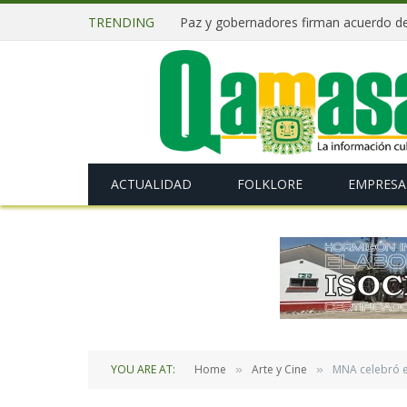
TRENDING
ACTUALIDAD
FOLKLORE
EMPRESA
YOU ARE AT:
Home
Arte y Cine
MNA celebró el
»
»