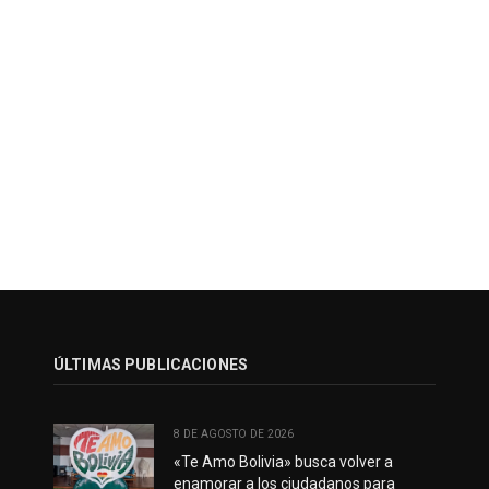
ÚLTIMAS PUBLICACIONES
8 DE AGOSTO DE 2026
«Te Amo Bolivia» busca volver a
enamorar a los ciudadanos para