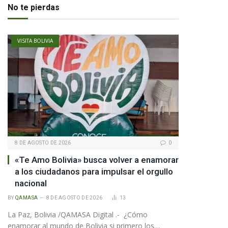
No te pierdas
VISITA BOLIVIA
8 DE AGOSTO DE 2026
0
«Te Amo Bolivia» busca volver a enamorar
pp
a los ciudadanos para impulsar el orgullo
nacional
BY
QAMASA
8 DE AGOSTO DE 2026
13
te
La Paz, Bolivia /QAMASA Digital .- ¿Cómo
enamorar al mundo de Bolivia si primero los…