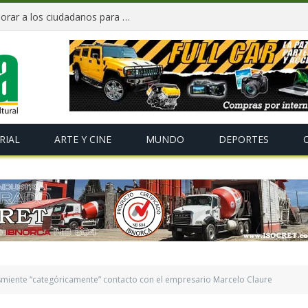
«Te Amo Bolivia» busca volver a enamorar a los ciudadanos para impulsar el orgullo nacional
RIAL
ARTE Y CINE
MUNDO
DEPORTES
iente “categóricamente” contacto con el empresario Marcelo Claure