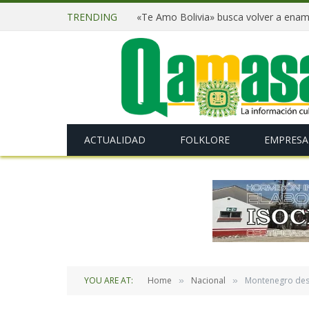
TRENDING
ACTUALIDAD
FOLKLORE
EMPRESA
YOU ARE AT:
Home
Nacional
Montenegro desm
»
»