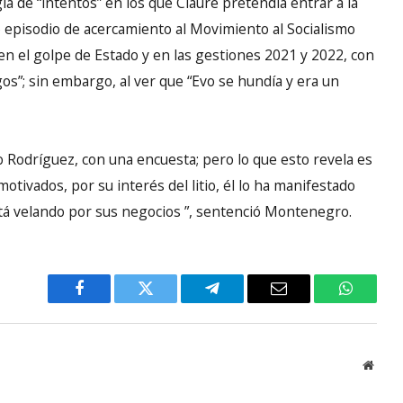
a de “intentos” en los que Claure pretendía entrar a la
co episodio de acercamiento al Movimiento al Socialismo
en el golpe de Estado y en las gestiones 2021 y 2022, con
os”; sin embargo, al ver que “Evo se hundía y era un
 Rodríguez, con una encuesta; pero lo que esto revela es
tivados, por su interés del litio, él lo ha manifestado
tá velando por sus negocios ”, sentenció Montenegro.
Facebook
Twitter
Telegram
Email
WhatsA
Websi