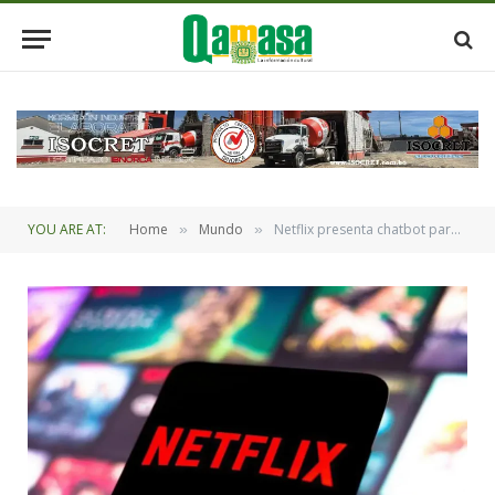
YOU ARE AT:
Home
Mundo
Netflix presenta chatbot para asistir a usuarios
»
»