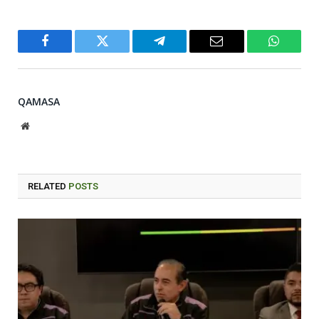
Facebook
Twitter
Telegram
Email
WhatsA
QAMASA
Website
RELATED
POSTS