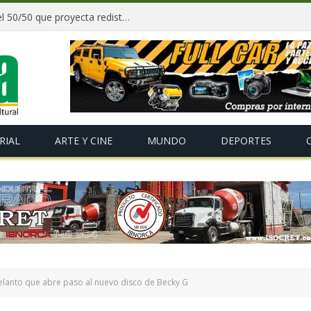
Paz y gobernadores firman acuerdo del 50/50 que proyecta redistribuir recursos y tributos desde 2027
RIAL
ARTE Y CINE
MUNDO
DEPORTES
delanto que abre paso al nuevo disco de Becky G