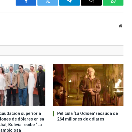
Facebook
Twitter
Telegram
Email
WhatsA
Websi
caudación superior a
Película ‘La Odisea’ recauda de
llones de dólares en su
264 millones de dólares
al, Bolivia recibe “La
a ambiciosa