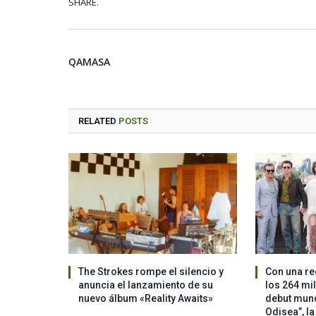
SHARE.
QAMASA
RELATED
POSTS
The Strokes rompe el silencio y
Con una re
anuncia el lanzamiento de su
los 264 mi
nuevo álbum «Reality Awaits»
debut mundi
Odisea”, l