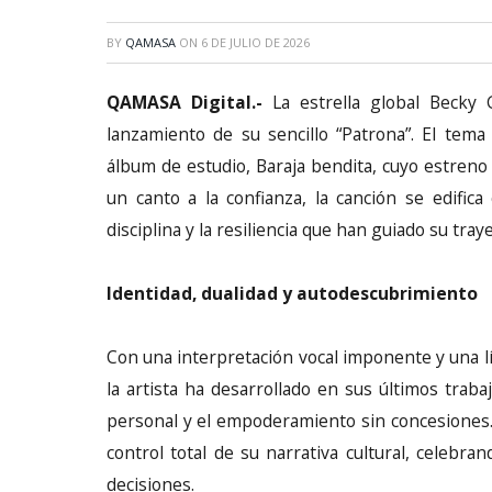
BY
QAMASA
ON
6 DE JULIO DE 2026
QAMASA Digital.-
La estrella global Becky 
lanzamiento de su sencillo “Patrona”. El tem
álbum de estudio, Baraja bendita, cuyo estren
un canto a la confianza, la canción se edific
disciplina y la resiliencia que han guiado su traye
Identidad, dualidad y autodescubrimiento
Con una interpretación vocal imponente y una lí
la artista ha desarrollado en sus últimos trabaj
personal y el empoderamiento sin concesiones. 
control total de su narrativa cultural, celebra
decisiones.