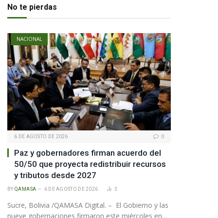
No te pierdas
NACIONAL
6 DE AGOSTO DE 2026
0
Paz y gobernadores firman acuerdo del
50/50 que proyecta redistribuir recursos
y tributos desde 2027
BY
QAMASA
6 DE AGOSTO DE 2026
3
Sucre, Bolivia /QAMASA Digital. – El Gobierno y las
nueve gobernaciones firmaron este miércoles en…