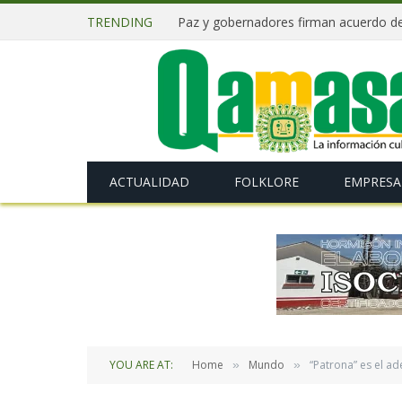
TRENDING
ACTUALIDAD
FOLKLORE
EMPRESA
YOU ARE AT:
Home
Mundo
“Patrona” es el a
»
»