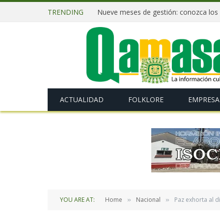
TRENDING
Nueve meses de gestión: conozca los 
ACTUALIDAD
FOLKLORE
EMPRESA
YOU ARE AT:
Home
Nacional
Paz exhorta al d
»
»