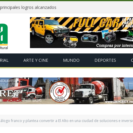
principales logros alcanzados
RIAL
ARTE Y CINE
MUNDO
DEPORTES
iálogo franco y plantea convertir a El Alto en una ciudad de soluciones e invers