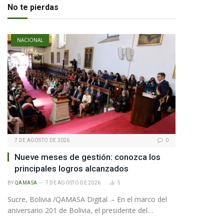
No te pierdas
NACIONAL
7 DE AGOSTO DE 2026
0
Nueve meses de gestión: conozca los
principales logros alcanzados
BY
QAMASA
7 DE AGOSTO DE 2026
5
Sucre, Bolivia /QAMASA Digital .– En el marco del
aniversario 201 de Bolivia, el presidente del…