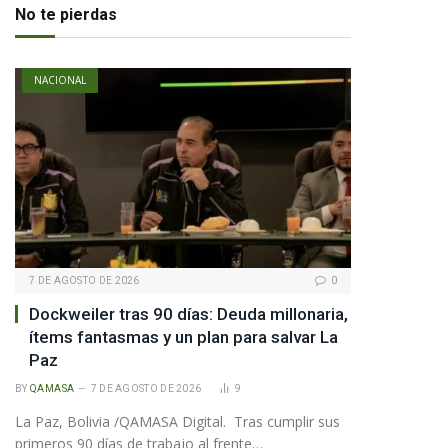
No te pierdas
te
NACIONAL
7 DE AGOSTO DE 2026
0
Dockweiler tras 90 días: Deuda millonaria,
ítems fantasmas y un plan para salvar La
Paz
BY
QAMASA
7 DE AGOSTO DE 2026
9
La Paz, Bolivia /QAMASA Digital. Tras cumplir sus
primeros 90 días de trabajo al frente…