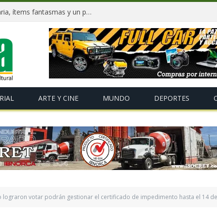
Dockweiler tras 90 días: Deuda millonaria, ítems fantasmas y un plan para salvar La Paz
RIAL
ARTE Y CINE
MUNDO
DEPORTES
 lograron votar podrán gestionar el certificado de impedimento hasta el 14 d