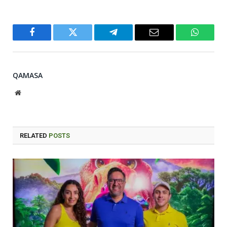
Facebook
Twitter
Telegram
Email
WhatsA
QAMASA
Website
RELATED
POSTS