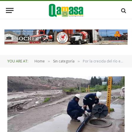
YOU ARE AT:
Home
Sin categoría
Por la crecida del río en Lipari YPFB aísla redes primarias de gas natural
»
»