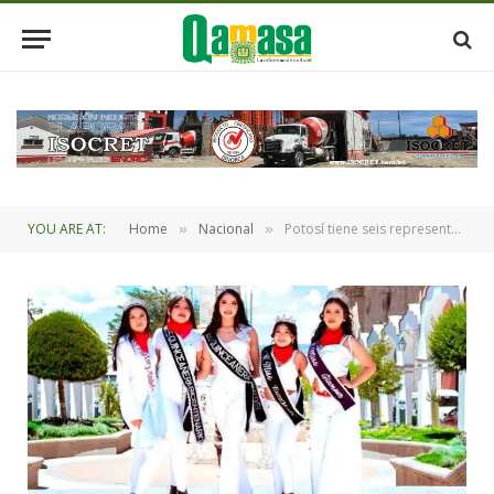
YOU ARE AT:
Home
Nacional
Potosí tiene seis representantes en el Miss Quinceañera 2026
»
»