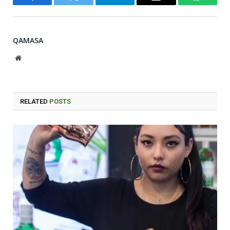
Facebook
Twitter
Telegram
Email
WhatsA
QAMASA
Website
RELATED
POSTS