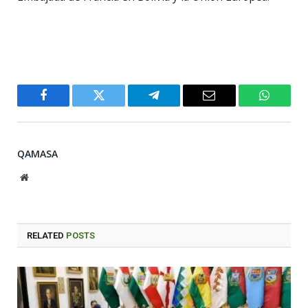
Facebook
Twitter
Telegram
Email
WhatsA
QAMASA
Website
RELATED
POSTS