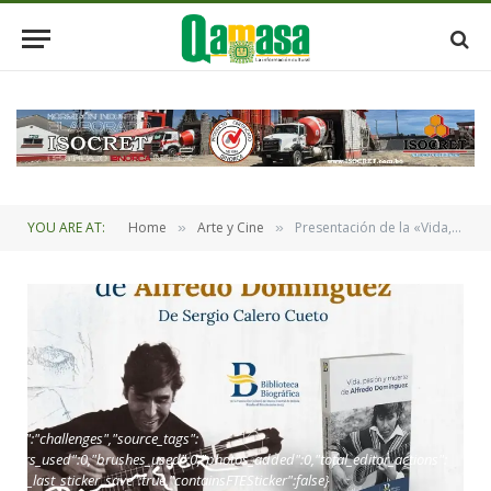
YOU ARE AT:
Home
Arte y Cine
Presentación de la «Vida, pasión y muerte de Alfredo Domínguez”
»
»
oint":"challenges","source_tags":
,"layers_used":0,"brushes_used":0,"photos_added":0,"total_editor_actions":
_since_last_sticker_save":true,"containsFTESticker":false}