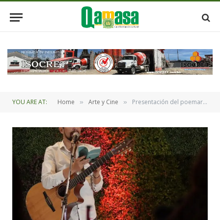
YOU ARE AT:
Home
Arte y Cine
Presentación del poemario musical de Rodrigo Rojas en el Teatro Nuna
»
»