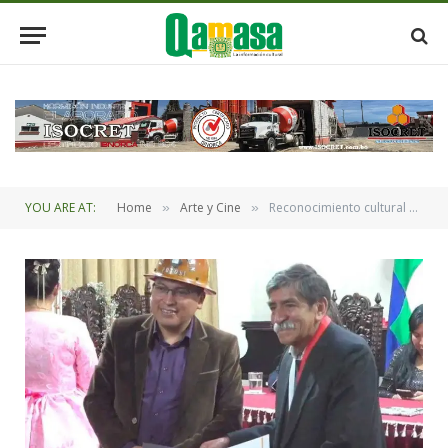
YOU ARE AT:
Home
Arte y Cine
Reconocimiento cultural a potosinos ilustres «Vale Un Potosí» – Rumbo al Bicentenario
»
»