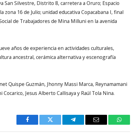
 San Silvestre, Distrito 8, carretera a Oruro; Espacio
 la zona 16 de Julio; unidad educativa Copacabana I, final
 Social de Trabajadores de Mina Milluni en la avenida
ueve años de experiencia en actividades culturales,
tura ancestral, cerámica alternativa y escenografía
s Janet Quispe Guzmán, Jhonny Massi Marca, Reynamamani
Cocarico, Jesus Alberto Callisaya y Raúl Tola Nina.
Facebook
Twitter
Telegram
Email
WhatsA