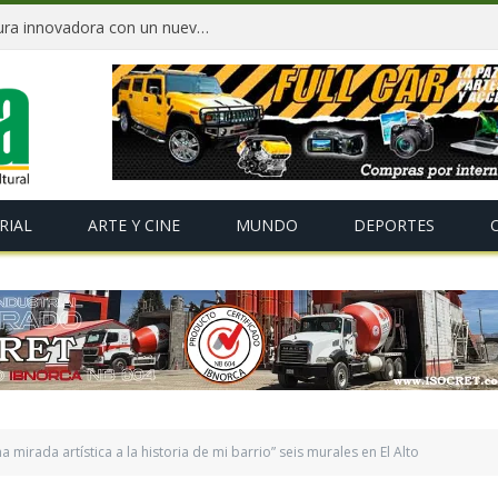
Banco Económico destaca por su cultura innovadora con un nuevo reconocimiento de Great Place to Work
RIAL
ARTE Y CINE
MUNDO
DEPORTES
 mirada artística a la historia de mi barrio” seis murales en El Alto