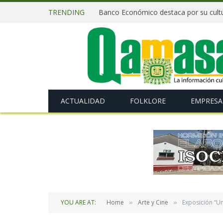
TRENDING
ACTUALIDAD
FOLKLORE
EMPRESA
YOU ARE AT:
Home
Arte y Cine
Exposición “Una
»
»