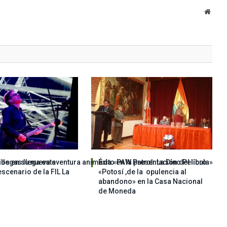
Websi
os en su nueva aventura animada «PAW Patrol: La Dino Película»
Villegas llega este
Éxito en la presentación del libro
escenario de la FIL La
«Potosí ,de la opulencia al
abandono» en la Casa Nacional
de Moneda