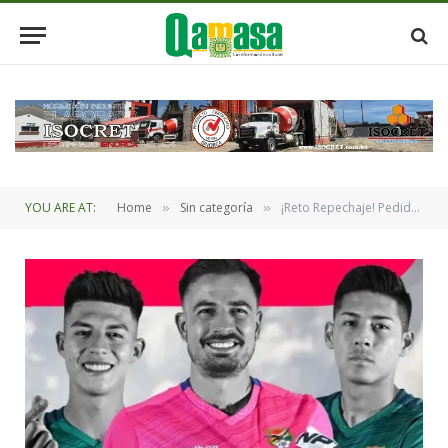
YOU ARE AT:
Home
Sin categoría
¡Reto Repechaje! PedidosYa lanza sorteo de viaje doble a México para acompañar a la Selección
»
»