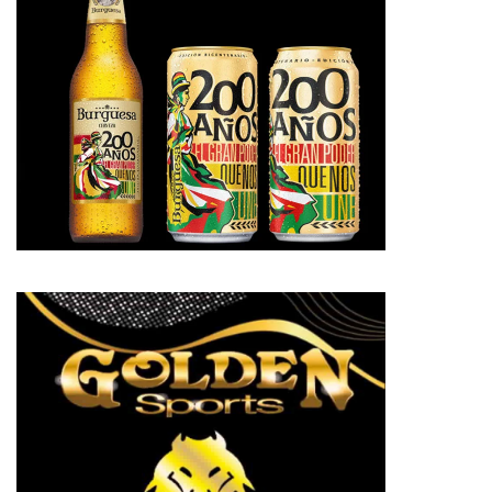
pp
te