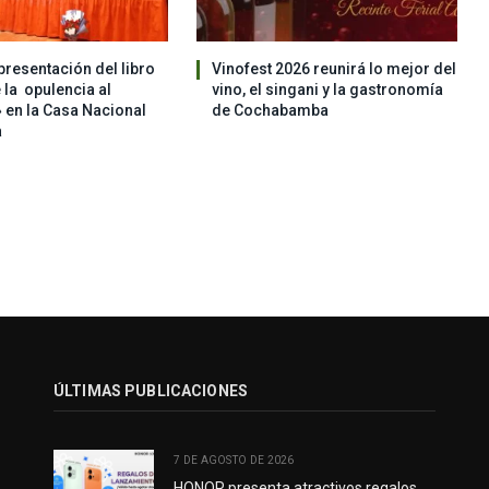
 presentación del libro
Vinofest 2026 reunirá lo mejor del
 la opulencia al
vino, el singani y la gastronomía
en la Casa Nacional
de Cochabamba
a
ÚLTIMAS PUBLICACIONES
7 DE AGOSTO DE 2026
HONOR presenta atractivos regalos