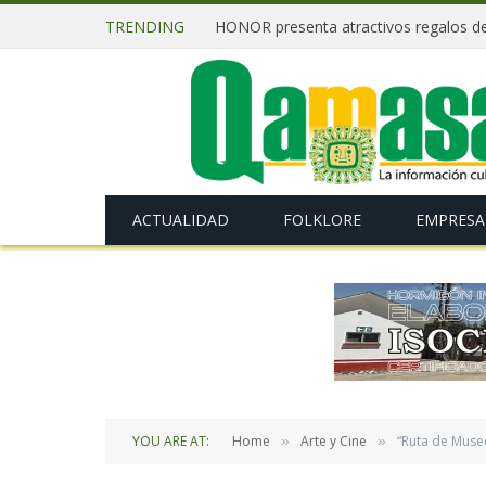
TRENDING
ACTUALIDAD
FOLKLORE
EMPRESA
YOU ARE AT:
Home
Arte y Cine
“Ruta de Museo
»
»