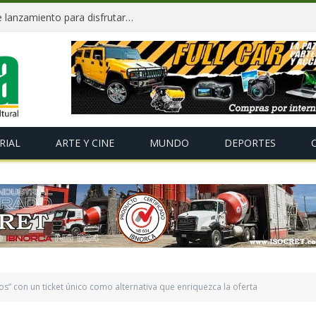
HONOR presenta atractivos regalos de lanzamiento para disfrutar la nueva Serie HONOR 600 R 600
RIAL
ARTE Y CINE
MUNDO
DEPORTES
s” con un ticket único como alternativa que enriquezca la oferta