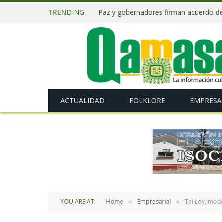
TRENDING
ACTUALIDAD
FOLKLORE
EMPRESA
YOU ARE AT:
Home
Empresarial
Tai Loy, mode
»
»