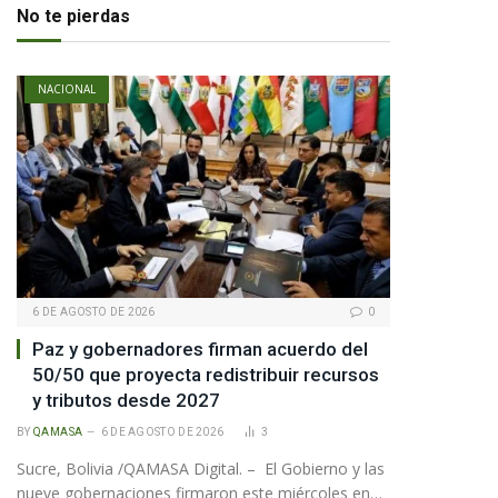
No te pierdas
NACIONAL
6 DE AGOSTO DE 2026
0
Paz y gobernadores firman acuerdo del
50/50 que proyecta redistribuir recursos
y tributos desde 2027
BY
QAMASA
6 DE AGOSTO DE 2026
3
Sucre, Bolivia /QAMASA Digital. – El Gobierno y las
nueve gobernaciones firmaron este miércoles en…