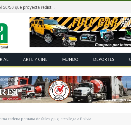
Paz y gobernadores firman acuerdo del 50/50 que proyecta redistribuir recursos y tributos desde 2027
RIAL
ARTE Y CINE
MUNDO
DEPORTES
rna cadena peruana de útiles y juguetes llega a Bolivia