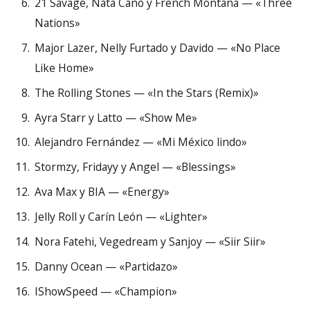
21 Savage, Nata Cano y French Montana — «Three
Nations»
Major Lazer, Nelly Furtado y Davido — «No Place
Like Home»
The Rolling Stones — «In the Stars (Remix)»
Ayra Starr y Latto — «Show Me»
Alejandro Fernández — «Mi México lindo»
Stormzy, Fridayy y Angel — «Blessings»
Ava Max y BIA — «Energy»
Jelly Roll y Carín León — «Lighter»
Nora Fatehi, Vegedream y Sanjoy — «Siir Siir»
Danny Ocean — «Partidazo»
IShowSpeed — «Champion»