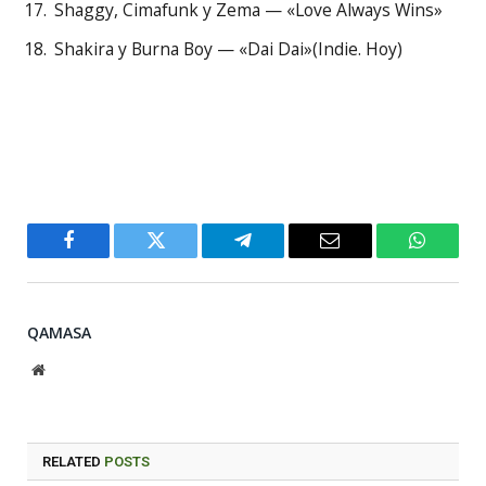
Shaggy, Cimafunk y Zema — «Love Always Wins»
Shakira y Burna Boy — «Dai Dai»(Indie. Hoy)
Facebook
Twitter
Telegram
Email
WhatsA
QAMASA
Website
RELATED
POSTS