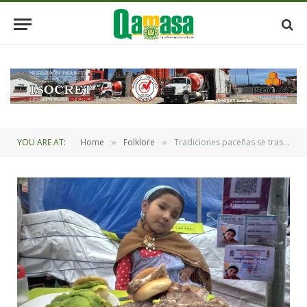
YOU ARE AT:
Home
Folklore
Tradiciones paceñas se trasmiten a las nuevas generaciones en la Ch´iti Alasita
»
»