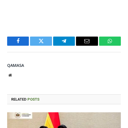
Facebook
Twitter
Telegram
Email
WhatsA
QAMASA
Website
RELATED
POSTS