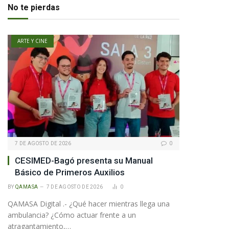
No te pierdas
ARTE Y CINE
7 DE AGOSTO DE 2026
0
CESIMED-Bagó presenta su Manual
Básico de Primeros Auxilios
BY
QAMASA
7 DE AGOSTO DE 2026
0
QAMASA Digital .- ¿Qué hacer mientras llega una
ambulancia? ¿Cómo actuar frente a un
atragantamiento,…