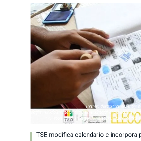
{"remix_data":[],"remix_entry_p
["local"],"origin":"unknown","total_draw_time":0,"total_draw_actions":0,
{},"tools_used":{"resize":1},"is_sticker":false,"edited_
TSE modifica calendario e incorpora p