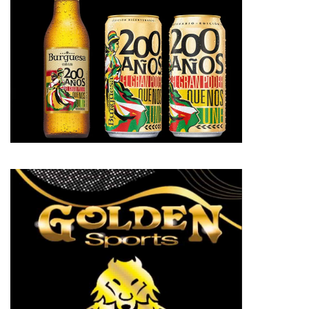
pp
te