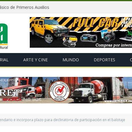
ico de Primeros Auxilios
RIAL
ARTE Y CINE
MUNDO
DEPORTES
endario e incorpora plazo para declinatoria de participación en el balotaje