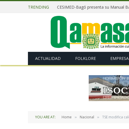
TRENDING
CESIMED-Bagó presenta su Manual Bás
ACTUALIDAD
FOLKLORE
EMPRESA
YOU ARE AT:
Home
Nacional
TSE modifica cal
»
»