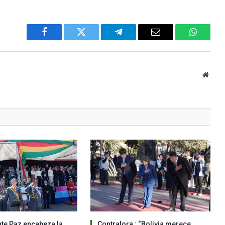
Facebook
Twitter
Telegram
Email
WhatsA
Websi
nte Paz encabeza la
Contralora : “Bolivia merece