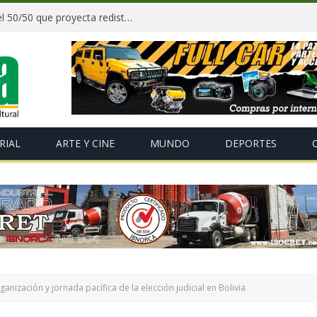
Paz y gobernadores firman acuerdo del 50/50 que proyecta redistribuir recursos y tributos desde 2027
RIAL
ARTE Y CINE
MUNDO
DEPORTES
ganización y jornada pacífica de la elección judicial en Bolivia