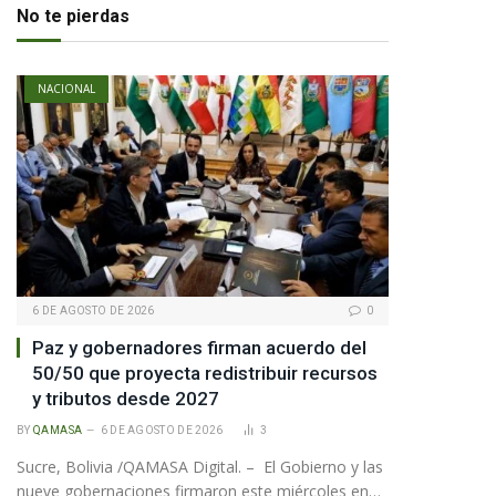
No te pierdas
NACIONAL
pp
6 DE AGOSTO DE 2026
0
Paz y gobernadores firman acuerdo del
te
50/50 que proyecta redistribuir recursos
y tributos desde 2027
BY
QAMASA
6 DE AGOSTO DE 2026
3
Sucre, Bolivia /QAMASA Digital. – El Gobierno y las
nueve gobernaciones firmaron este miércoles en…