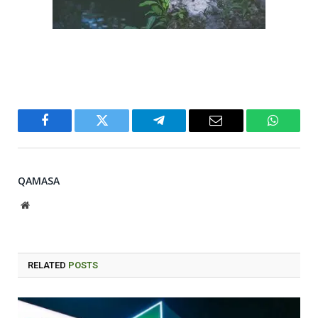
Facebook
Twitter
Telegram
Email
WhatsA
QAMASA
Website
RELATED
POSTS