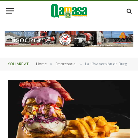
YOU ARE AT:
Home
Empresarial
La 13va versión de Burger Week La Paz revoluciona las hamburguesas
»
»