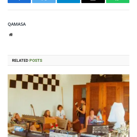
Facebook
Twitter
Telegram
Email
WhatsA
QAMASA
Website
RELATED
POSTS