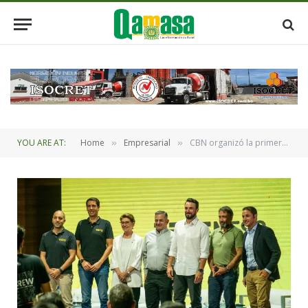
YOU ARE AT:
Home
Empresarial
CBN organizó la primera versión de BEESNESS
»
»