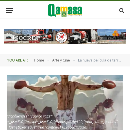
YOU ARE AT:
Home
Arte y Cine
La nueva película de terror «Him: El elegido» de Jordan Peel
»
»
oint":"challenges","source_tags":
,"layers_used":0,"brushes_used":0,"photos_added":0,"total_editor_actions":
_since_last_sticker_save":true,"containsFTESticker":false}