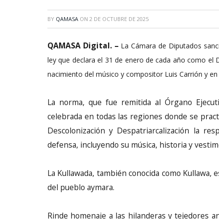
BY
QAMASA
ON
2 DE OCTUBRE DE 2025
QAMASA Digital. –
La Cámara de Diputados sancio
ley que declara el 31 de enero de cada año como el 
nacimiento del músico y compositor Luis Carrión y en r
La norma, que fue remitida al Órgano Ejecut
celebrada en todas las regiones donde se practi
Descolonización y Despatriarcalización la res
defensa, incluyendo su música, historia y vestim
La Kullawada, también conocida como Kullawa, e
del pueblo aymara.
Rinde homenaje a las hilanderas y tejedores an