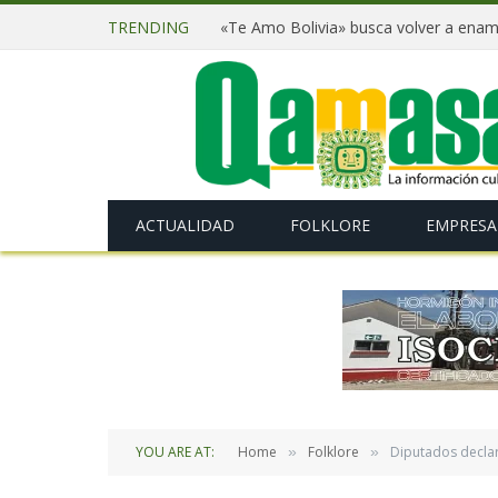
TRENDING
ACTUALIDAD
FOLKLORE
EMPRESA
YOU ARE AT:
Home
Folklore
Diputados declar
»
»