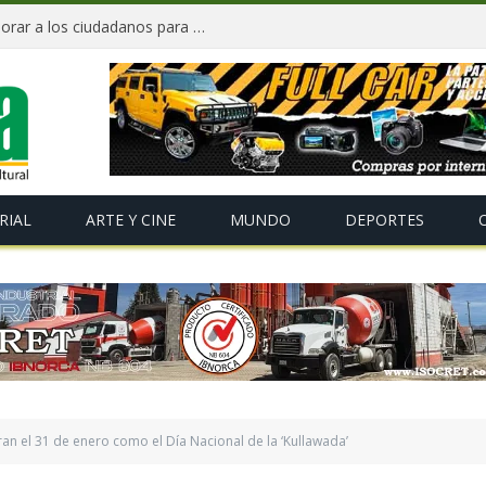
«Te Amo Bolivia» busca volver a enamorar a los ciudadanos para impulsar el orgullo nacional
RIAL
ARTE Y CINE
MUNDO
DEPORTES
an el 31 de enero como el Día Nacional de la ‘Kullawada’