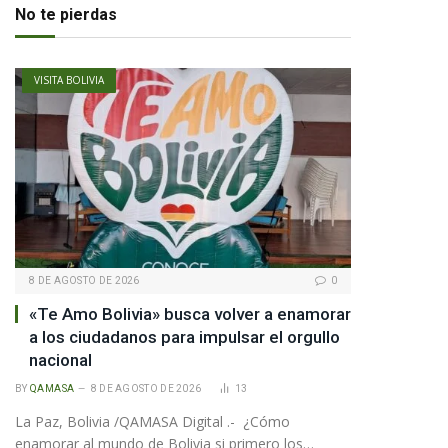
No te pierdas
VISITA BOLIVIA
8 DE AGOSTO DE 2026
0
«Te Amo Bolivia» busca volver a enamorar
a los ciudadanos para impulsar el orgullo
nacional
BY
QAMASA
8 DE AGOSTO DE 2026
13
La Paz, Bolivia /QAMASA Digital .- ¿Cómo
enamorar al mundo de Bolivia si primero los…