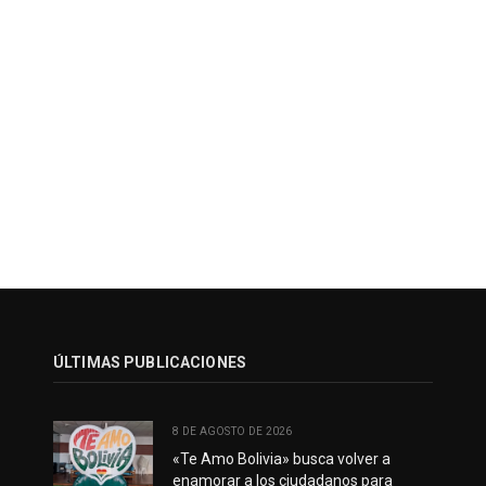
ÚLTIMAS PUBLICACIONES
8 DE AGOSTO DE 2026
«Te Amo Bolivia» busca volver a
enamorar a los ciudadanos para